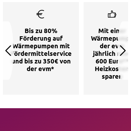
Bis zu 80%
Mit einer
Förderung auf
Wärmepump
Wärmepumpen mit
der evm
Fördermittelservice
jährlich rund
und bis zu 350€ von
600 Euro**
der evm*
Heizkosten
sparen