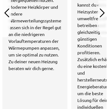
Energiequellen nutzen.
kannst du dein
Moderne Heizkörper und
Heizsystem
andere
umweltfreundli
Wärmeverteilungssysteme
betreiben und
lassen sich in der Regel gut
gleichzeitig von
an die niedrigeren
günstigen
Vorlauftemperaturen der
Konditionen
Wärmepumpen anpassen,
profitieren.
um sie optimal zu nutzen.
Zusätzlich erhäl
Zu deiner neuen Heizung
du eine kostenl
beraten wir dich gerne.
und
herstellerneutr
Energieberatun
um die beste
Lösung für dein
individuellen