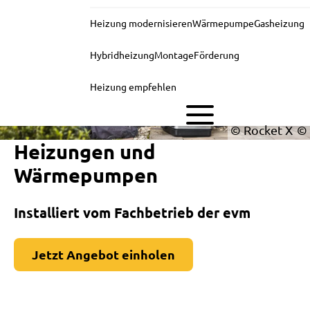
Heizung modernisieren
Wärmepumpe
Gasheizung
Hybridheizung
Montage
Förderung
Heizung empfehlen
© Rocket X
Heizungen und
Wärmepumpen
Installiert vom Fachbetrieb der evm
Jetzt Angebot einholen