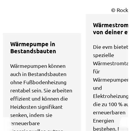
© Rocke
Wärmestrom
von deiner e
Wärmepumpe in
​Die evm bietet 
Bestandsbauten
spezielle
Wärmestromtar
Wärmepumpen können
für
auch in Bestandsbauten
Wärmepumpen
ohne Fußbodenheizung
und
rentabel sein. Sie arbeiten
Elektroheizunge
effizient und können die
die zu 100 % au
Heizkosten signifikant
erneuerbaren
senken, indem sie
Energien
erneuerbare
bestehen. Dami