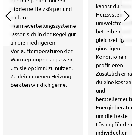
Energiequellen nutzen.
kannst du dein
Moderne Heizkörper und
Heizsystem
andere
umweltfreundli
Wärmeverteilungssysteme
betreiben und
lassen sich in der Regel gut
gleichzeitig von
an die niedrigeren
günstigen
Vorlauftemperaturen der
Konditionen
Wärmepumpen anpassen,
profitieren.
um sie optimal zu nutzen.
Zusätzlich erhäl
Zu deiner neuen Heizung
du eine kostenl
beraten wir dich gerne.
und
herstellerneutr
Energieberatun
um die beste
Lösung für dein
individuellen