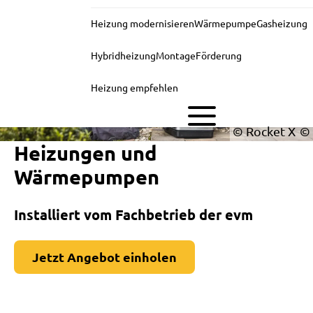
Heizung modernisieren
Wärmepumpe
Gasheizung
Hybridheizung
Montage
Förderung
Heizung empfehlen
© Rocket X
Heizungen und
Wärmepumpen
Installiert vom Fachbetrieb der evm
Jetzt Angebot einholen