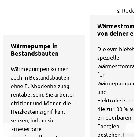
© Rocke
Wärmestrom
von deiner e
Wärmepumpe in
​Die evm bietet 
Bestandsbauten
spezielle
Wärmestromtar
Wärmepumpen können
für
auch in Bestandsbauten
Wärmepumpen
ohne Fußbodenheizung
und
rentabel sein. Sie arbeiten
Elektroheizunge
effizient und können die
die zu 100 % au
Heizkosten signifikant
erneuerbaren
senken, indem sie
Energien
erneuerbare
bestehen. Dami