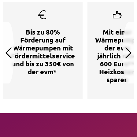
Bis zu 80%
Mit einer
Förderung auf
Wärmepump
Wärmepumpen mit
der evm
Fördermittelservice
jährlich rund
und bis zu 350€ von
600 Euro**
der evm*
Heizkosten
sparen