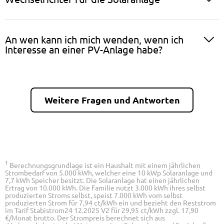
An wen kann ich mich wenden, wenn ich
Interesse an einer PV-Anlage habe?
Weitere Fragen und Antworten
1
Berechnungsgrundlage ist ein Haushalt mit einem jährlichen
Strombedarf von 5.000 kWh, welcher eine 10 kWp Solaranlage und
7,7 kWh Speicher besitzt. Die Solaranlage hat einen jährlichen
Ertrag von 10.000 kWh. Die Familie nutzt 3.000 kWh ihres selbst
produzierten Stroms selbst, speist 7.000 kWh vom selbst
produzierten Strom für 7,94 ct/kWh ein und bezieht den Reststrom
im Tarif Stabistrom24 12.2025 V2 für 29,95 ct/kWh zzgl. 17,90
€/Monat brutto. Der Strompreis berechnet sich aus