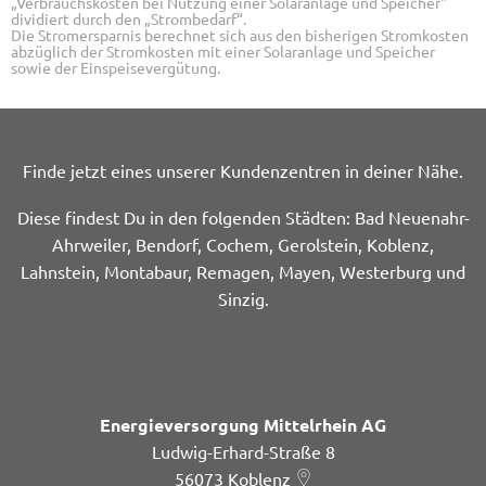
„Verbrauchskosten bei Nutzung einer Solaranlage und Speicher"
dividiert durch den „Strombedarf“.
Die Stromersparnis berechnet sich aus den bisherigen Stromkosten
abzüglich der Stromkosten mit einer Solaranlage und Speicher
sowie der Einspeisevergütung.
Finde jetzt eines unserer Kundenzentren in deiner Nähe.
Diese findest Du in den folgenden Städten: Bad Neuenahr-
Ahrweiler, Bendorf, Cochem, Gerolstein, Koblenz,
Lahnstein, Montabaur, Remagen, Mayen, Westerburg und
Sinzig.
Energieversorgung Mittelrhein AG
Ludwig-Erhard-Straße 8
56073
Koblenz