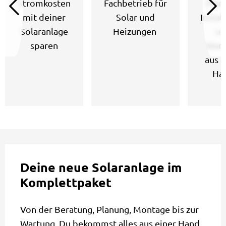
Stromkosten
Fachbetrieb für
Plan
mit deiner
Solar und
Instal
Solaranlage
Heizungen
un
sparen
Wart
aus e
Ha
Deine neue Solaranlage im
Komplettpaket
Von der Beratung, Planung, Montage bis zur
Wartung. Du bekommst alles aus einer Hand,