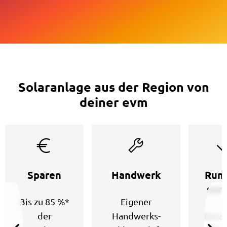
Solaranlage aus der Region von
deiner evm
Sparen
Handwerk
Run
sorg
Bis zu 85 %*
Eigener
der
Handwerks-
Berat