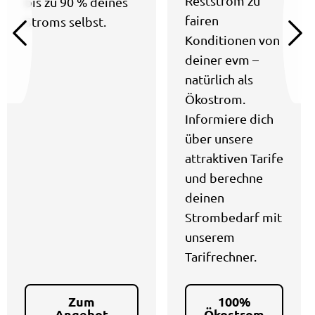
Reststrom zu
bis zu 90 % deines
fairen
Stroms selbst.
Konditionen von
deiner evm –
natürlich als
Ökostrom.
Informiere dich
über unsere
attraktiven Tarife
und berechne
deinen
Strombedarf mit
unserem
Tarifrechner.
Zum
100%
Angebot
Ökostrom