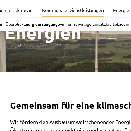
nen mit der evm
Kommunale Dienstleistungen
Energiep
 Energien
im Überblick
Energieerzeugung
evm für freiwillige Einsatzkräfte
Ladeinf
Gemeinsam für eine klimas
Wir fördern den Ausbau umweltschonender Energie
Ökostrom
am Energiemarkt ein, sondern unterstüt