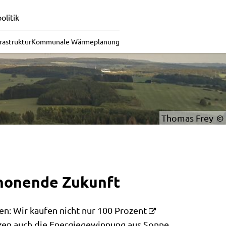
olitik
rastruktur
Kommunale Wärmeplanung
Thomas Frey
chonende Zukunft
n: Wir kaufen nicht nur 100 Prozent
zen auch die Energiegewinnung aus Sonne,