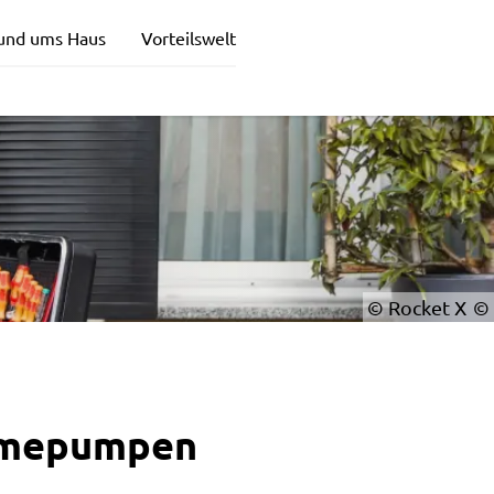
und ums Haus
Vorteilswelt
© Rocket X
ärmepumpen