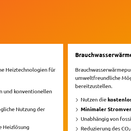
Brauchwasserwär
e Heiztechnologien für
Brauchwasserwärmepump
umweltfreundliche Mög
bereitzustellen.
n und konventionellen
kostenlo
Nutzen die
Minimaler Stromve
gliche Nutzung der
Unabhängig von foss
e Heizlösung
Reduzierung des CO₂