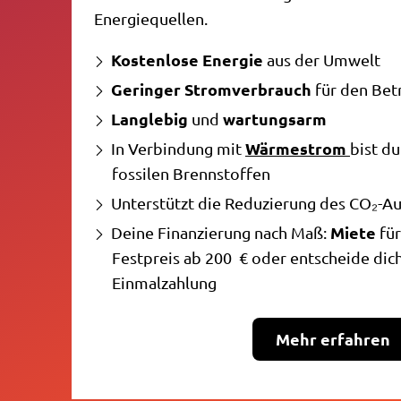
Energiequellen.
Kostenlose Energie
aus der Umwelt
Geringer Stromverbrauch
für den Bet
Langlebig
wartungsarm
und
Wärmestrom
In Verbindung mit
bist d
fossilen Brennstoffen
Unterstützt die Reduzierung des CO₂-A
Miete
Deine Finanzierung nach Maß:
fü
Festpreis ab 200 € oder entscheide dic
Einmalzahlung
Mehr erfahren