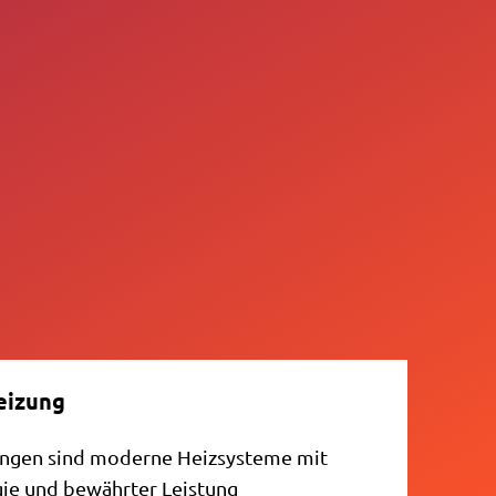
eizung
ngen sind moderne Heizsysteme mit
gie und bewährter Leistung