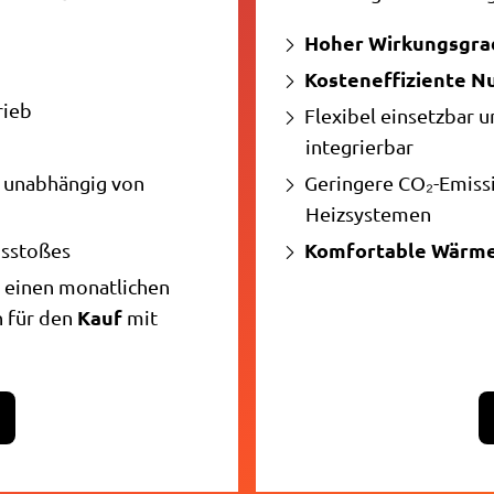
Hoher Wirkungsgra
Kosteneffiziente N
rieb
Flexibel einsetzbar 
integrierbar
u unabhängig von
Geringere CO₂-Emissi
Heizsystemen
Komfortable Wärm
usstoßes
r einen monatlichen
Kauf
h für den
mit