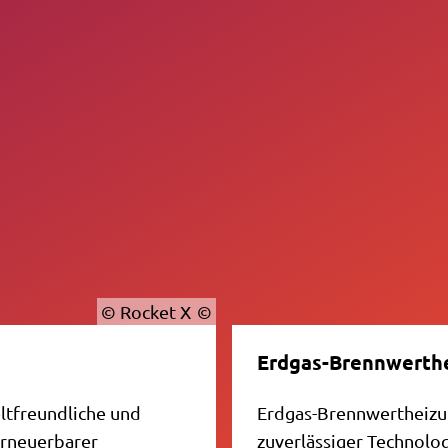
© Rocket X
Erdgas-Brennwerth
ltfreundliche und
Erdgas-Brennwertheizu
erneuerbarer
zuverlässiger Technolo