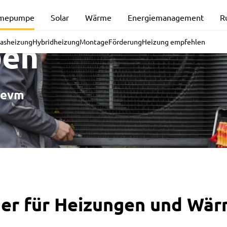
und
rmepumpe
Solar
Wärme
Energiemanagement
R
en
asheizung
Hybridheizung
Montage
Förderung
Heizung empfehlen
r evm
tner für Heizungen und W