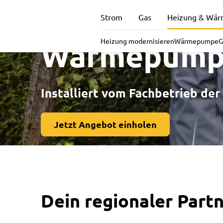
Heizungen 
Strom
Gas
Heizung & Wä
Wärmepump
Heizung modernisieren
Wärmepumpe
G
Installiert vom Fachbetrieb de
Jetzt Angebot einholen
Dein regionaler Par