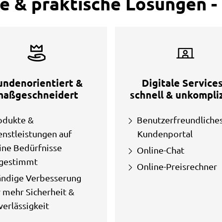
 & praktische Lösungen - 
undenorientiert &
Digitale Services
maßgeschneidert
schnell & unkompliz
odukte &
Benutzerfreundliche
enstleistungen auf
Kundenportal
ine Bedürfnisse
Online-Chat
gestimmt
Online-Preisrechner
ändige Verbesserung
r mehr Sicherheit &
verlässigkeit