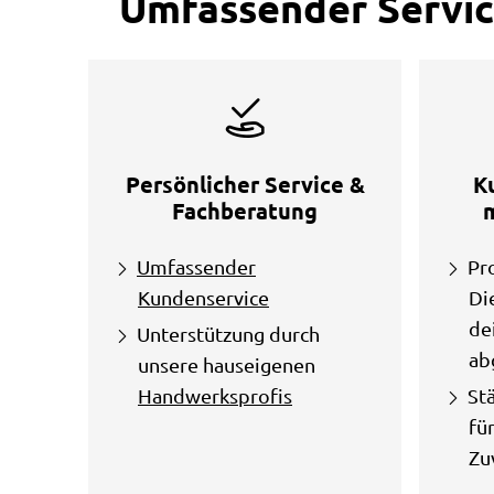
Umfassender Service
Persönlicher Service &
K
Fachberatung
Umfassender
Pr
Kundenservice
Di
de
Unterstützung durch
ab
unsere hauseigenen
Handwerksprofis
St
fü
Zu