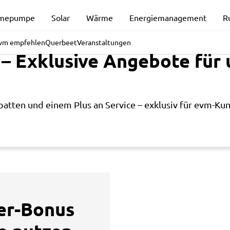
rmepumpe
Solar
Wärme
Energiemanagement
R
vm empfehlen
Querbeet
Veranstaltungen
 – Exklusive Angebote für
batten und einem Plus an Service – exklusiv für evm-Ku
er-Bonus