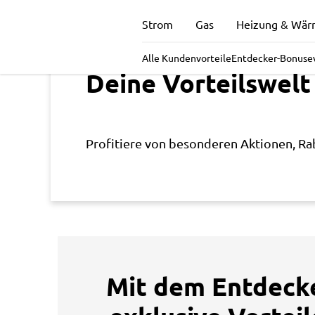
Exklusive
Strom
Gas
Heizung & Wä
Angebote
Alle Kundenvorteile
Entdecker-Bonus
e
Deine Vorteilswelt
für
Profitiere von besonderen Aktionen, Ra
unsere
Kunden
Mit dem Entdeck