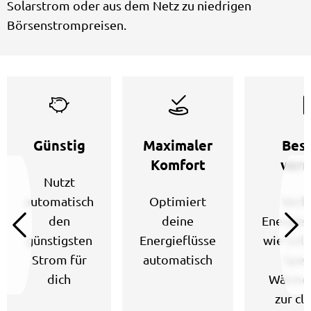
Solarstrom oder aus dem Netz zu niedrigen
Börsenstrompreisen.
Günstig
Maximaler
Bes
Komfort
vern
Nutzt
automatisch
Optimiert
Verb
den
deine
Energie
günstigsten
Energieflüsse
wie Sola
Strom für
automatisch
Spei
dich
Wärme
zur cl