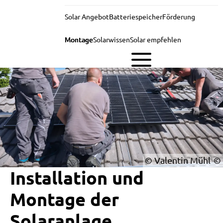
Solar Angebot
Batteriespeicher
Förderung
Montage
Solarwissen
Solar empfehlen
© Valentin Mühl
Installation und
Montage der
Solaranlage