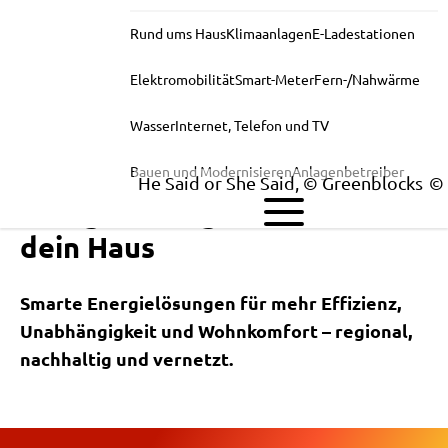
Rund ums Haus
Klimaanlagen
E-Ladestationen
Elektromobilität
Smart-Meter
Fern-/Nahwärme
Wasser
Internet, Telefon und TV
Bauen und Modernisieren
Anlagenbetreiber
He Said or She Said, © Greenblocks
Energielösungen rund um
dein Haus
Smarte Energielösungen für mehr Effizienz,
Unabhängigkeit und Wohnkomfort – regional,
nachhaltig und vernetzt.