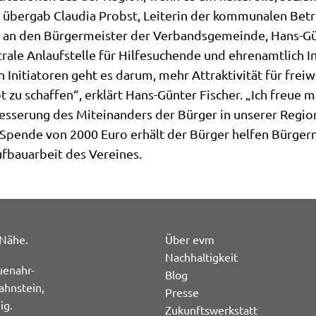
 übergab Claudia Probst, Leiterin der kommunalen Be
 an den Bürgermeister der Verbandsgemeinde, Hans-Gün
trale Anlaufstelle für Hilfesuchende und ehrenamtlich In
Initiatoren geht es darum, mehr Attraktivität für frei
 zu schaffen“, erklärt Hans-Günter Fischer. „Ich freue mi
besserung des Miteinanders der Bürger in unserer Regi
Spende von 2000 Euro erhält der Bürger helfen Bürgern 
fbauarbeit des Vereines.
 Nähe.
Über evm
Nachhaltigkeit
uenahr-
Blog
ahnstein,
Presse
ig.
Zukunftswerkstatt