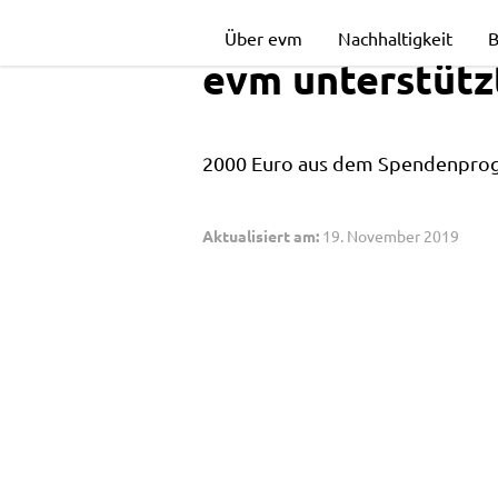
evm
Über evm
Nachhaltigkeit
B
evm unterstütz
unterstützt
2000 Euro aus dem Spendenprog
das
Aktualisiert am:
19. November 2019
Ehrenamt