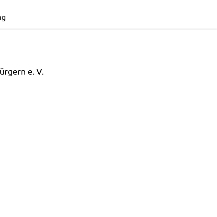
ng
rgern e. V.