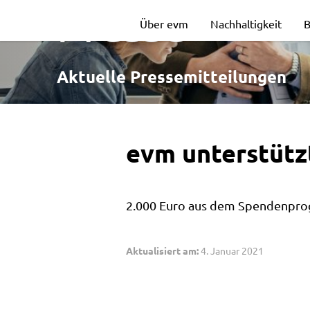
evm
Presse
Über evm
Nachhaltigkeit
B
unterstützt
Aktuelle Pressemitteilungen
regionale
evm unterstütz
Vereine
2.000 Euro aus dem Spendenprogr
Aktualisiert am:
4. Januar 2021