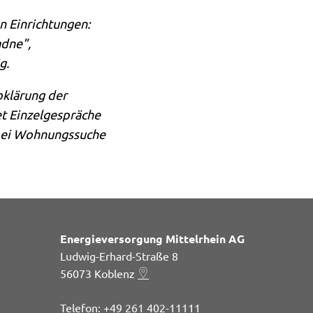
n Einrichtungen:
adne",
ig.
bklärung der
tet Einzelgespräche
t bei Wohnungssuche
Energieversorgung Mittelrhein AG
Ludwig-Erhard-Straße 8
56073
Koblenz
+49 261 402-11111