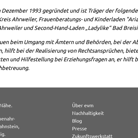
 Dezember 1993 gegründet und ist Träger der folgende
Kreis Ahrweiler, Frauenberatungs- und Kinderladen "Ari
 Ahrweiler und Second-Hand-Laden „Ladylike“ Bad Breis
auen beim Umgang mit Ämtern und Behörden, bei der A
on, hilft bei der Realisierung von Rechtsansprüchen, bie
kten und Hilfestellung bei Erziehungsfragen an, er hilf
hbetreuung.
 Nähe.
Über evm
Nachhaltigkeit
uenahr-
Blog
ahnstein,
Presse
ig.
Zukunftswerkstatt