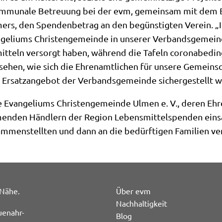
kommunale Betreuung bei der evm, gemeinsam mit dem 
rs, den Spendenbetrag an den begünstigten Verein. „I
angeliums Christengemeinde in unserer Verbandsgemeind
itteln versorgt haben, während die Tafeln coronabeding
u sehen, wie sich die Ehrenamtlichen für unsere Gemeins
s Ersatzangebot der Verbandsgemeinde sichergestellt 
ie Evangeliums Christengemeinde Ulmen e. V., deren Ehr
menden Händlern der Region Lebensmittelspenden eins
menstellten und dann an die bedürftigen Familien ver
 Nähe.
Über evm
Nachhaltigkeit
uenahr-
Blog