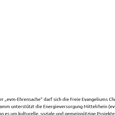
er „evm-Ehrensache“ darf sich die Freie Evangeliums C
mm unterstützt die Energieversorgung Mittelrhein (ev
nn es um kulturelle, soziale und gemeinnützige Projekte