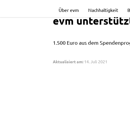
evm
Über evm
Nachhaltigkeit
B
evm unterstütz
unterstützt
1.500 Euro aus dem Spendenprog
Ersatzangebot
Aktualisiert am:
14. Juli 2021
für
bedürftige
Familien