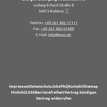
Ludwig-Erhard-Straße 8
56073
Koblenz
+49 261 402-11111
+49 261 402-61499
info@evm.de
Impressum
Datenschutz
Jobs
FAQ
Kontakt
Sitemap
HinSchG
LkSG
Barrierefreiheit
Vertrag kündigen
Vertrag widerrufen