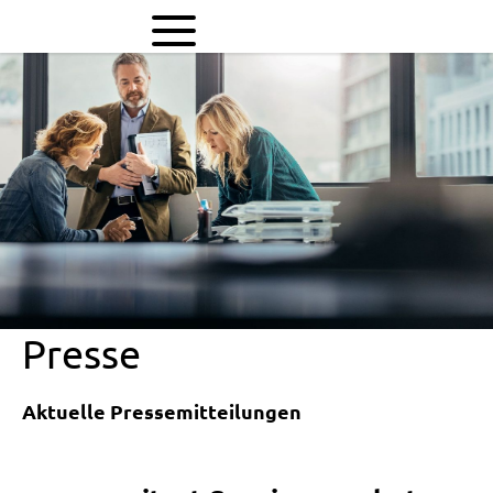
evm
erweitert
Serviceangebot
Presse
Aktuelle Pressemitteilungen