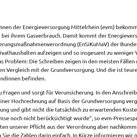
nen der Energieversorgung Mittelrhein (evm) bekomme
 bei ihrem Gasverbrauch. Damit kommt der Energieverso
herungsmaßnahmenverordnung (EnSiKuMaV) der Bundesre
rivathaushalten aufzeigen und so insgesamt zu weniger
s Problem: Die Schreiben zeigen in den meisten Fällen 
 Vergleich mit der Grundversorgung. Und die ist teurer 
ndinnen befinden.
u Fragen und sorgt für Verunsicherung. In den Anschrei
einer Hochrechnung auf Basis der Grundversorgung vergl
llung und gibt nicht die tatsächlich zu erwartenden Kost
emse noch nicht berücksichtigt wurde“, so evm-Presse
ten unserer Pflicht aus der Verordnung aber nachkommen
ie die Zahlen darin einfach. In Kürze informieren wir 