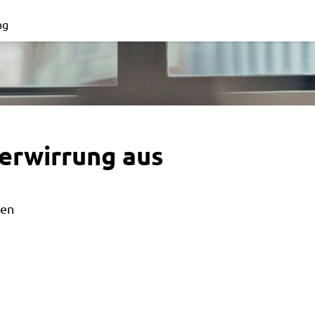
ng
erwirrung aus
len