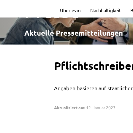
Pflichtschreib
Presse
Über evm
Nachhaltigkeit
B
zum
Aktuelle Pressemitteilungen
Gasverbrauch
Pflichtschreib
löst
Angaben basieren auf staatlichen
Verwirrung
Aktualisiert am:
12. Januar 2023
aus