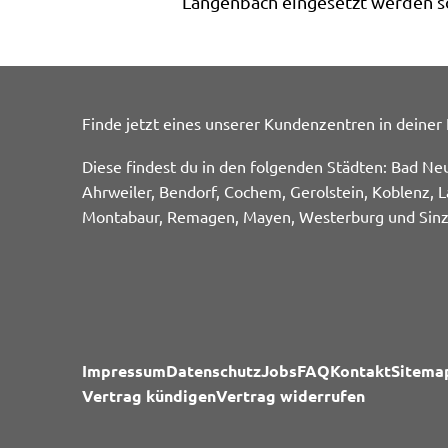
Langenbach eingesetzt werden so
Finde jetzt eines unserer Kundenzentren in deiner
Diese findest du in den folgenden Städten: Bad Ne
Ahrweiler, Bendorf, Cochem, Gerolstein, Koblenz, L
Montabaur, Remagen, Mayen, Westerburg und Sinz
Impressum
Datenschutz
Jobs
FAQ
Kontakt
Sitema
Vertrag kündigen
Vertrag widerrufen