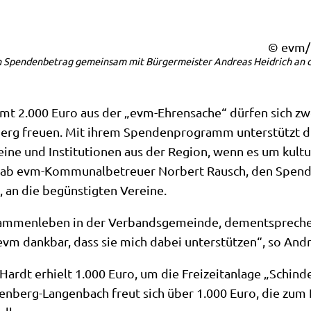
© evm/
n Spendenbetrag gemeinsam mit Bürgermeister Andreas Heidrich an di
 2.000 Euro aus der „evm-Ehrensache“ dürfen sich zwe
rg freuen. Mit ihrem Spendenprogramm unterstützt d
eine und Institutionen aus der Region, wenn es um kultu
rgab evm-Kommunalbetreuer Norbert Rausch, den Spe
 an die begünstigten Vereine.
ammenleben in der Verbandsgemeinde, dementsprechend
r evm dankbar, dass sie mich dabei unterstützen“, so And
ardt erhielt 1.000 Euro, um die Freizeitanlage „Schind
nberg-Langenbach freut sich über 1.000 Euro, die zum 