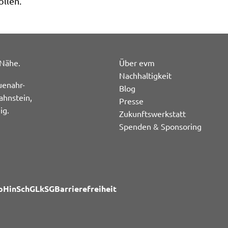
llen.
 Nähe.
Über evm
Nachhaltigkeit
uenahr-
Blog
ahnstein,
Presse
ig.
Zukunftswerkstatt
Spenden & Sponsoring
p
HinSchG
LkSG
Barrierefreiheit