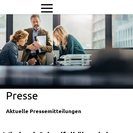
Windpark
Schneifelhöhe
wird
konkret
Presse
Aktuelle Pressemitteilungen