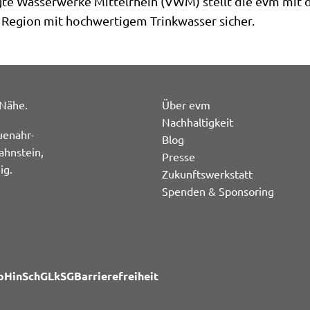
igte Wasserwerke Mittelrhein (VWM) stellt die evm mit 
 Region mit hochwertigem Trinkwasser sicher.
 Nähe.
Über evm
Nachhaltigkeit
uenahr-
Blog
ahnstein,
Presse
ig.
Zukunftswerkstatt
Spenden & Sponsoring
p
HinSchG
LkSG
Barrierefreiheit