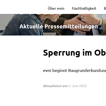
Sperrung
Presse
Über evm
Nachhaltigkeit
B
im
Aktuelle Pressemitteilungen
Oberen
Sperrung im O
Charweg
evm beginnt Baugrunderkundung 
Aktualisiert am:
5. Juni 2025