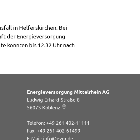
all in Helferskirchen. Bei
aft der Energieversorgung
lte konnten bis 12.32 Uhr nach
Energieversorgung Mittelrhein AG
Ludwig-Erhard-Straße 8
56073
Koblenz
+49 261 402-11111
+49 261 402-61499
info@evm.de