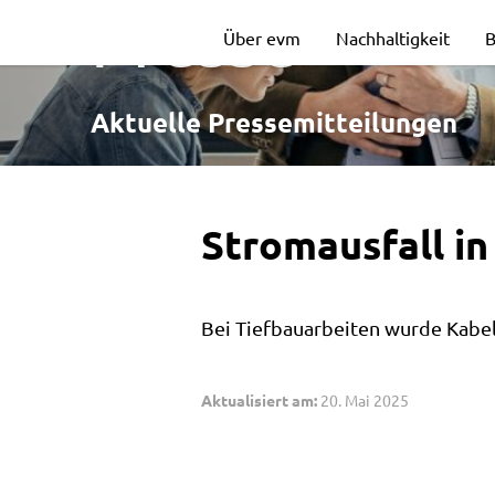
Stromausfall
Presse
Über evm
Nachhaltigkeit
B
in
Aktuelle Pressemitteilungen
Helferskirchen
Stromausfall in
Bei Tiefbauarbeiten wurde Kabe
Aktualisiert am:
20. Mai 2025