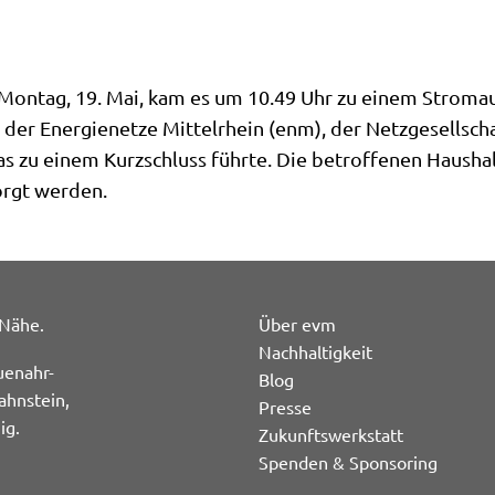
tag, 19. Mai, kam es um 10.49 Uhr zu einem Stromausf
 der Energienetze Mittelrhein (enm), der Netzgesellsch
as zu einem Kurzschluss führte. Die betroffenen Hausha
orgt werden.
 Nähe.
Über evm
Nachhaltigkeit
uenahr-
Blog
ahnstein,
Presse
ig.
Zukunftswerkstatt
Spenden & Sponsoring