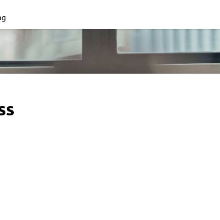
ng
ss