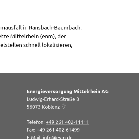
mausfall in Ransbach-Baumbach.
etze Mittelrhein (enm), der
stellen schnell lokalisieren,
Energieversorgung Mittelrhein AG
Ludwig-Erhard-Straße 8
56073
Koblenz
+49 261 402-11111
+49 261 402-61499
info@evm.de