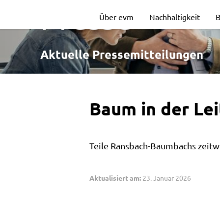
Baum
Presse
Über evm
Nachhaltigkeit
B
in
Aktuelle Pressemitteilungen
der
Baum in der Lei
Leitung
Teile Ransbach-Baumbachs zeitwe
verursacht
Aktualisiert am:
23. Januar 2026
Kurzschluss