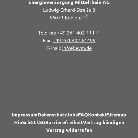
Energieversorgung Mittelrhein AG
Ludwig-Erhard-Straße 8
56073
Koblenz
+49 261 402-11111
+49 261 402-61499
info@evm.de
Impressum
Datenschutz
Jobs
FAQ
Kontakt
Sitemap
HinSchG
LkSG
Barrierefreiheit
Vertrag kündigen
Vertrag widerrufen