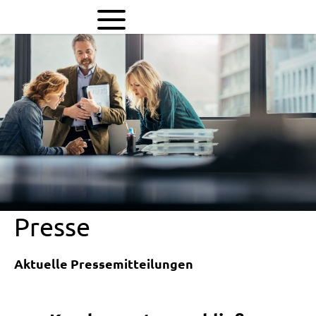
evm-
Kundenzentren
schließen
vorübergehend
früher
Presse
Aktuelle Pressemitteilungen