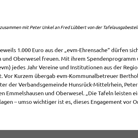
e zusammen mit Peter Unkel an Fred Lübbert von der Tafelausgabeste
ils 1.000 Euro aus der „evm-Ehrensache“ dürfen sich i
 und Oberwesel freuen. Mit ihrem Spendenprogramm u
vm) jedes Jahr Vereine und Institutionen aus der Region
ht. Vor Kurzem übergab evm-Kommunalbetreuer Bertho
r der Verbandsgemeinde Hunsrück-Mittelrhein, Peter 
len Emmelshausen und Oberwesel. „Die Tafeln leisten ei
gen – umso wichtiger ist es, dieses Engagement vor Ort