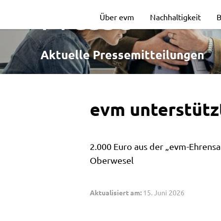
evm
Presse
Über evm
Nachhaltigkeit
B
unterstützt
Aktuelle Pressemitteilungen
soziales
evm unterstütz
Engagement
2.000 Euro aus der „evm-Ehrensa
Oberwesel
Aktualisiert am:
15. Juni 2026