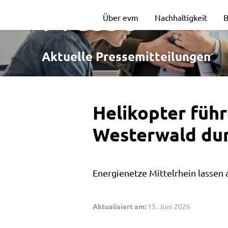
Helikopter
Presse
Über evm
Nachhaltigkeit
B
führen
Aktuelle Pressemitteilungen
Leitungsinspek
Helikopter führ
zwischen
Westerwald du
Eifel
Energienetze Mittelrhein lassen
und
Aktualisiert am:
15. Juni 2026