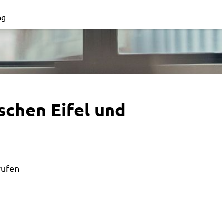
ng
schen Eifel und
rüfen