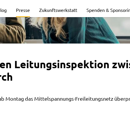
log
Presse
Zukunftswerkstatt
Spenden & Sponsori
tion
en Leitungsinspektion zwi
rch
 ab Montag das Mittelspannungs-Freileitungsnetz überp