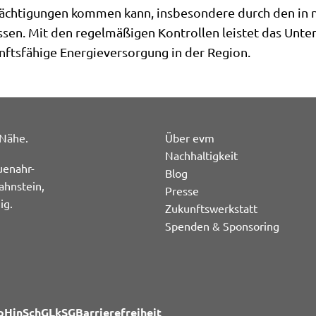
rächtigungen kommen kann, insbesondere durch den in 
ssen. Mit den regelmäßigen Kontrollen leistet das Unt
kunftsfähige Energieversorgung in der Region.
 Nähe.
Über evm
Nachhaltigkeit
uenahr-
Blog
ahnstein,
Presse
ig.
Zukunftswerkstatt
Spenden & Sponsoring
p
HinSchG
LkSG
Barrierefreiheit