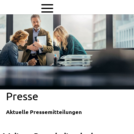
Weitere
Bauarbeiten
in
der
Jahnstraße
Presse
Aktuelle Pressemitteilungen