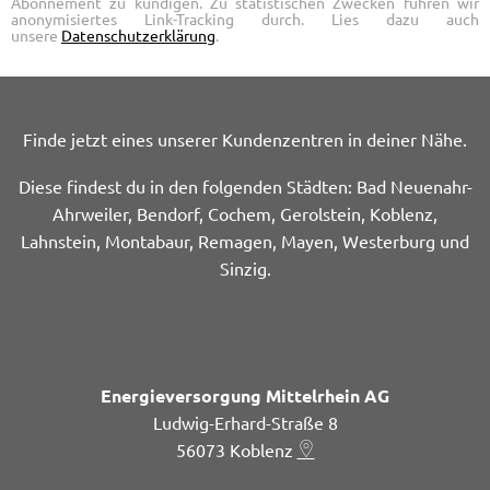
Abonnement zu kündigen. Zu statistischen Zwecken führen wir
anonymisiertes Link-Tracking durch. Lies dazu auch
unsere
Datenschutzerklärung
.
Finde jetzt eines unserer Kundenzentren in deiner Nähe.
Diese findest du in den folgenden Städten: Bad Neuenahr-
Ahrweiler, Bendorf, Cochem, Gerolstein, Koblenz,
Lahnstein, Montabaur, Remagen, Mayen, Westerburg und
Sinzig.
Energieversorgung Mittelrhein AG
Ludwig-Erhard-Straße 8
56073
Koblenz