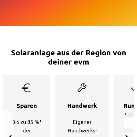
Solaranlage aus der Region von
deiner evm
Sparen
Handwerk
Run
sorg
Bis zu 85 %*
Eigener
der
Handwerks-
Berat