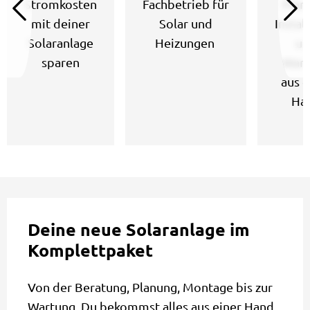
Stromkosten
Fachbetrieb für
Plan
mit deiner
Solar und
Instal
Solaranlage
Heizungen
un
sparen
Wart
aus e
Ha
Deine neue Solaranlage im
Komplettpaket
Von der Beratung, Planung, Montage bis zur
Wartung. Du bekommst alles aus einer Hand,