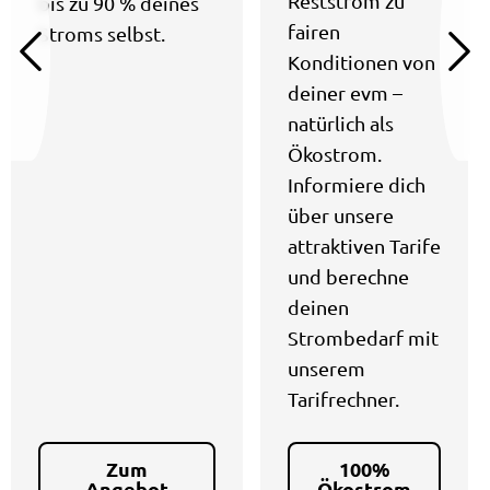
Reststrom zu
bis zu 90 % deines
fairen
Stroms selbst.
Konditionen von
deiner evm –
natürlich als
Ökostrom.
Informiere dich
über unsere
attraktiven Tarife
und berechne
deinen
Strombedarf mit
unserem
Tarifrechner.
Zum
100%
Angebot
Ökostrom