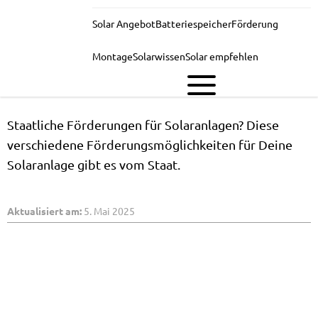
Solar Angebot
Batteriespeicher
Förderung
Wo beantrage ich die Förderung für
meine Solaranlage?
Montage
Solarwissen
Solar empfehlen
SOLAR
Staatliche Förderungen für Solaranlagen? Diese
verschiedene Förderungsmöglichkeiten für Deine
Solaranlage gibt es vom Staat.
Aktualisiert am:
5. Mai 2025