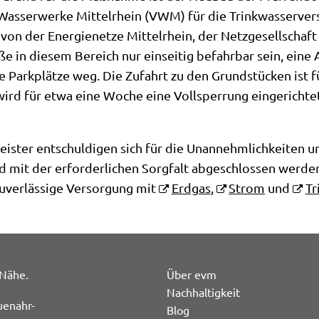
 Wasserwerke Mittelrhein (VWM) für die Trinkwasserver
on der Energienetze Mittelrhein, der Netzgesellschaft 
e in diesem Bereich nur einseitig befahrbar sein, eine
e Parkplätze weg. Die Zufahrt zu den Grundstücken ist 
d für etwa eine Woche eine Vollsperrung eingerichte
ister entschuldigen sich für die Unannehmlichkeiten und
d mit der erforderlichen Sorgfalt abgeschlossen werd
uverlässige Versorgung mit
Erdgas
,
Strom
und
Tr
 Nähe.
Über evm
Nachhaltigkeit
uenahr-
Blog