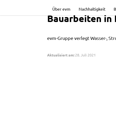
Bauarbeiten
Über evm
Nachhaltigkeit
B
Bauarbeiten in
in
evm-Gruppe verlegt Wasser-, Str
Koblenz-
Aktualisiert am:
28. Juli 2021
Pfaffendorf