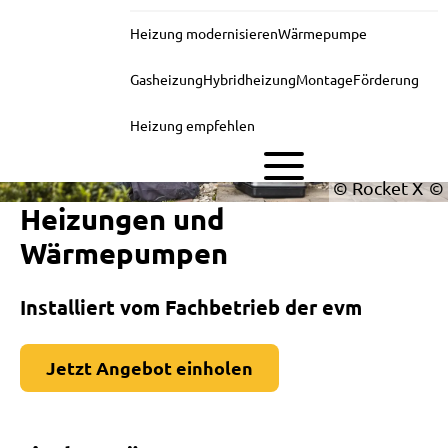
Mit
Heizung modernisieren
Wärmepumpe
der
Wärmepumpe
Gasheizung
Hybridheizung
Montage
Förderung
zum
Heizung empfehlen
effizienten
Mehrfamilienhaus
© Rocket X
Heizungen und
|
Wärmepumpen
evm
Blog
Installiert vom Fachbetrieb der evm
Jetzt Angebot einholen