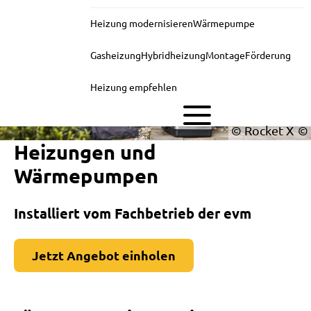
Heizung modernisieren
Wärmepumpe
Gasheizung
Hybridheizung
Montage
Förderung
Heizung empfehlen
© Rocket X
Heizungen und
Wärmepumpen
Installiert vom Fachbetrieb der evm
Jetzt Angebot einholen