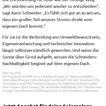
„Wir würden uns jederzeit wieder so entscheiden“,
sagt Karin Schneider. „Es fühlt sich gut an zu wissen,
dass ein großer Teil unseres Stroms direkt vom
eigenen Dach kommt.“
Für sie ist die Verbindung von Umweltbewusstsein,
Eigenverantwortung und technischer Innovation
längst selbstverständlich geworden. Und wenn die
Sonne über Girod aufgeht, wissen die Schneiders:
Nachhaltigkeit beginnt auf dem eigenen Dach.
Wer sie sind
Die Equipe EuroDeK ist ein Radsportteam im Westerwald/bei
Montabaur/Nassau (zum Beispiel verknüpft mit den Vereinen RSG
Montabaur und RSV Oranien Nassau). Ihr Selbstverständnis geht
über reinen Sport hinaus: Sie verbinden Radfahren mit Themen wie
Europa, Demokratie und Klimaschutz in verschiedenen Aktionen.