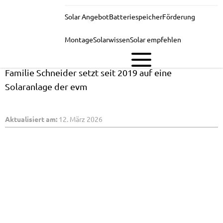
Familie
Solar Angebot
Batteriespeicher
Förderung
Aus Überzeugung sonnig
Schneider:
Mit
SOLAR
Montage
Solarwissen
Solar empfehlen
evm-
Solarenergie
Familie Schneider setzt seit 2019 auf eine
Solaranlage der evm
unabhängig
und
Aktualisiert am:
12. März 2026
nachhaltig
leben
|evm
Blog