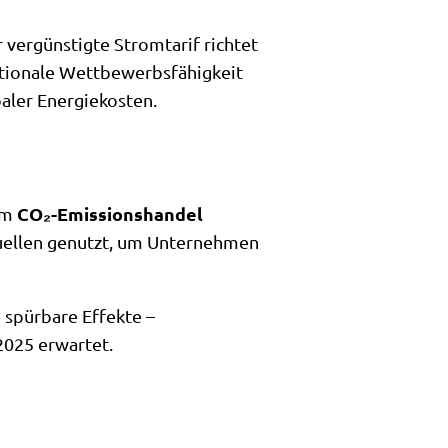
r vergünstigte Stromtarif richtet
nationale Wettbewerbsfähigkeit
baler Energiekosten.
CO₂-Emissionshandel
dem
uellen genutzt, um Unternehmen
 spürbare Effekte –
2025 erwartet.