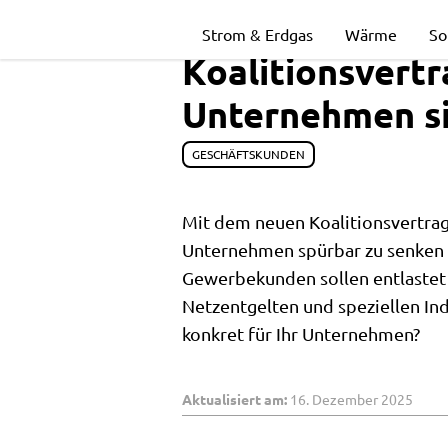
Senkung
Strom & Erdgas
Wärme
So
Koalitionsvertr
der
Unternehmen s
Strompreise
GESCHÄFTSKUNDEN
Mit dem neuen Koalitionsvertrag
im
Unternehmen spürbar zu senken 
Gewerbekunden sollen entlastet 
Koalitionsvert
Netzentgelten und speziellen In
konkret für Ihr Unternehmen?
2025
Aktualisiert am:
16. Dezember 2025