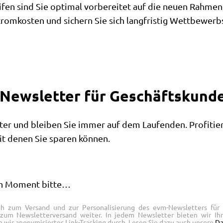
en sind Sie optimal vorbereitet auf die neuen Rahme
tromkosten und sichern Sie sich langfristig Wettbewerbs
-Newsletter für Geschäftskun
er und bleiben Sie immer auf dem Laufenden. Profitier
it denen Sie sparen können.
nen Moment bitte…
ch zum Versand und zur Personalisierung des evm-Newsletters für
r zum Newsletterversand weiter. In jedem Newsletter bieten wir I
 wir anonymisiertes Link-Tracking durch. Lesen Sie dazu auch unsere
Da