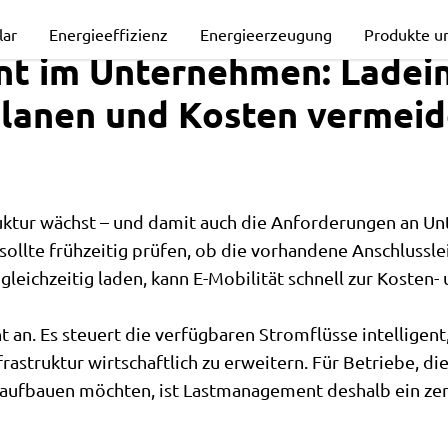
nt
lar
Energieeffizienz
Energieerzeugung
Produkte u
 im Unternehmen: Ladein
 planen und Kosten vermei
ruktur wächst – und damit auch die Anforderungen an 
tur
sollte frühzeitig prüfen, ob die vorhandene Anschlusslei
eichzeitig laden, kann E-Mobilität schnell zur Kosten
an. Es steuert die verfügbaren Stromflüsse intelligen
astruktur wirtschaftlich zu erweitern. Für Betriebe, die
 aufbauen möchten, ist Lastmanagement deshalb ein zen