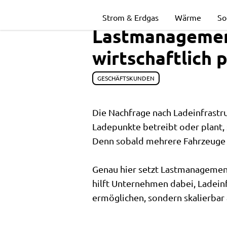
Lastmanageme
Strom & Erdgas
Wärme
So
Lastmanagement
im
wirtschaftlich
Unternehmen:
GESCHÄFTSKUNDEN
Die Nachfrage nach Ladeinfrast
Ladeinfrastruk
Ladepunkte betreibt oder plant, 
Denn sobald mehrere Fahrzeuge gl
wirtschaftlich
Genau hier setzt Lastmanagement 
hilft Unternehmen dabei, Ladeinfr
planen
ermöglichen, sondern skalierbar