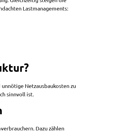
durchdachten Lastmanagements:
uktur?
nd unnötige Netzausbaukosten zu
h sinnvoll ist.
n
mverbrauchern. Dazu zählen