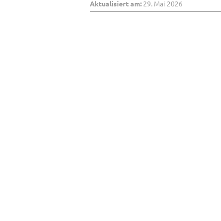
und
Aktualisiert am:
29. Mai 2026
Kosten
vermeiden