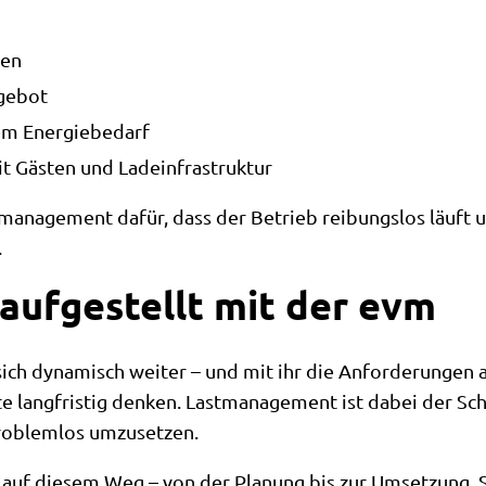
gen
gebot
em Energiebedarf
it Gästen und Ladeinfrastruktur
stmanagement dafür, dass der Betrieb reibungslos läuft 
.
aufgestellt mit der evm
 sich dynamisch weiter – und mit ihr die Anforderungen
lte langfristig denken. Lastmanagement ist dabei der Sch
roblemlos umzusetzen.
uf diesem Weg – von der Planung bis zur Umsetzung. So