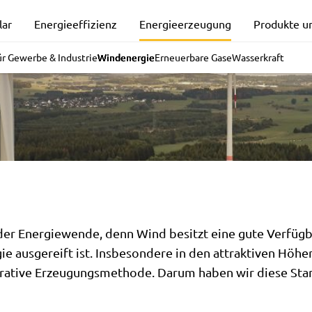
ie aus
lar
Energieeffizienz
Energieerzeugung
Produkte u
für Gewerbe & Industrie
Windenergie
Erneuerbare Gase
Wasserkraft
der Energiewende, denn Wind besitzt eine gute Verfügba
 ausgereift ist. Insbesondere in den attraktiven Höhen
rative Erzeugungsmethode. Darum haben wir diese Stan