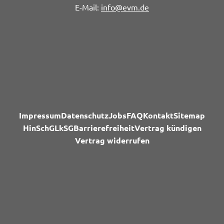
info@evm.de
Impressum
Datenschutz
Jobs
FAQ
Kontakt
Sitemap
HinSchG
LkSG
Barrierefreiheit
Vertrag kündigen
Vertrag widerrufen