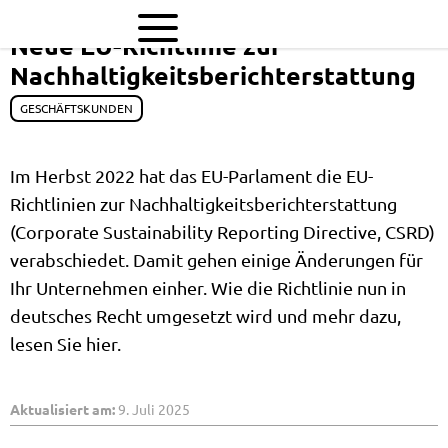
Neue
Neue EU-Richtlinie zur
EU-
Nachhaltigkeitsberichterstattung
Richtlinie
GESCHÄFTSKUNDEN
zur
Nachhaltigkeitsberichterstattu
Im Herbst 2022 hat das EU-Parlament die EU-
|
Richtlinien zur Nachhaltigkeitsberichterstattung
evm
(Corporate Sustainability Reporting Directive, CSRD)
Blog
verabschiedet. Damit gehen einige Änderungen für
Ihr Unternehmen einher. Wie die Richtlinie nun in
deutsches Recht umgesetzt wird und mehr dazu,
lesen Sie hier.
Aktualisiert am:
9. Juli 2025