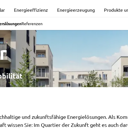
sungen:
lar
Energieeffizienz
Energieerzeugung
Produkte u
erslösungen
Referenzen
r
bilität
chhaltige und zukunftsfähige Energielösungen. Als Ko
t wissen Sie: Im Quartier der Zukunft geht es auch da