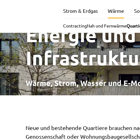
Quartierslö
Strom & Erdgas
Wärme
So
Energie und
Contracting
Nah und Fernwärme
Quarti
Infrastruktu
Wärme, Strom, Wasser und E-Mo
Neue und bestehende Quartiere brauchen na
Genossenschaft oder Wohnungsbaugesellschaf