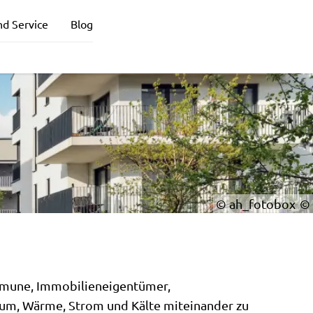
nd Service
Blog
© ah_fotobox
mmune, Immobilieneigentümer,
rum, Wärme, Strom und Kälte miteinander zu