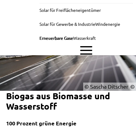
Solar für Freiflächeneigentümer
Solar für Gewerbe & Industrie
Windenergie
Erneuerbare Gase
Wasserkraft
© Sascha Ditscher
Biogas aus Biomasse und
Wasserstoff
100 Prozent grüne Energie