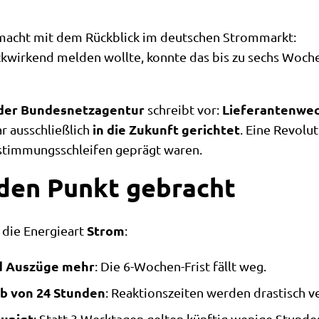
macht mit dem Rückblick im deutschen Strommarkt:
kwirkend melden wollte, konnte das bis zu sechs Wochen
 der Bundesnetzagentur
Lieferantenwec
schreibt vor:
in die Zukunft gerichtet
r ausschließlich
. Eine Revolut
stimmungsschleifen geprägt waren.
 den Punkt gebracht
Strom
r die Energieart
:
nd Auszüge mehr
: Die 6-Wochen-Frist fällt weg.
b von 24 Stunden
: Reaktionszeiten werden drastisch ve
unigt
: Statt 3 Werktagen gelten künftig wenige Stunde