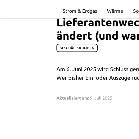
Lieferantenwe
Strom & Erdgas
Wärme
So
Lieferantenwech
in
ändert (und war
24
GESCHÄFTSKUNDEN
Am 6. Juni 2025 wird Schluss g
Stunden
Wer bisher Ein- oder Auszüge rü
–
Aktualisiert am:
9. Juli 2025
Das